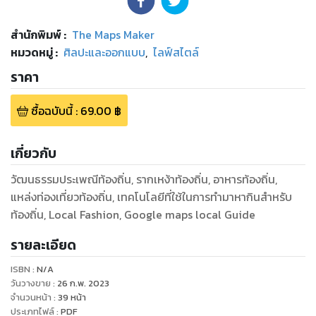
สำนักพิมพ์
:
The Maps Maker
หมวดหมู่
:
ศิลปะและออกแบบ
,
ไลฟ์สไตล์
ราคา
ซื้อฉบับนี้
:
69.00
฿
เกี่ยวกับ
วัฒนธรรมประเพณีท้องถิ่น, รากเหง้าท้องถิ่น, อาหารท้องถิ่น,
แหล่งท่องเที่ยวท้องถิ่น, เทคโนโลยีที่ใช้ในการทำมาหากินสำหรับ
ท้องถิ่น, Local Fashion, Google maps local Guide
รายละเอียด
ISBN :
N/A
วันวางขาย
:
26 ก.พ. 2023
จำนวนหน้า
:
39
หน้า
ประเภทไฟล์
:
PDF