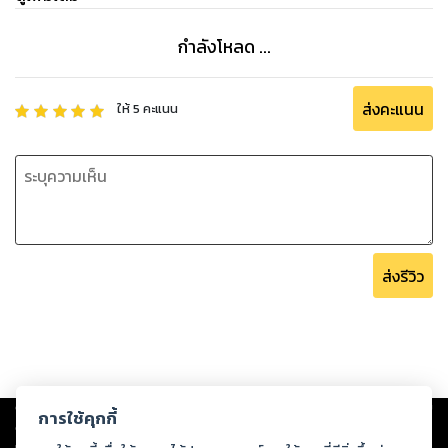
กำลังโหลด ...
ส่งคะแนน
ให้
5
คะแนน
ส่งรีวิว
Copyright ©
2026
Storylog Co., Ltd. - สตอรี่ล็อกขอสงวนสิทธิ์ไม่รับผิดชอบ
การใช้คุกกี้
ต่อผลงานหรือเนื้อหาใดที่อัปโหลดผ่านเว็บไซต์และปรากฏว่าละเมิดสิทธิใน
ทรัพย์สินทางปัญญาของบุคคลอื่นหรือขัดต่อกฎหมายและศีลธรรม ดังนั้น ผู้อ่าน