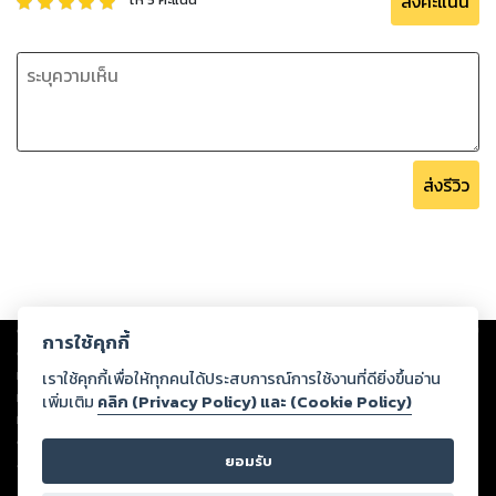
ส่งคะแนน
ส่งรีวิว
Copyright ©
2026
Storylog Co., Ltd. - สตอรี่ล็อกขอสงวนสิทธิ์ไม่รับผิดชอบ
การใช้คุกกี้
ต่อผลงานหรือเนื้อหาใดที่อัปโหลดผ่านเว็บไซต์และปรากฏว่าละเมิดสิทธิใน
ทรัพย์สินทางปัญญาของบุคคลอื่นหรือขัดต่อกฎหมายและศีลธรรม ดังนั้น ผู้อ่าน
เราใช้คุกกี้เพื่อให้ทุกคนได้ประสบการณ์การใช้งานที่ดียิ่งขึ้นอ่าน
ทุกท่านโปรดใช้วิจารณญาณในการกลั่นกรองด้วยตนเอง และหากท่านพบว่าส่วน
เพิ่มเติม
คลิก (Privacy Policy) และ (Cookie Policy)
หนึ่งส่วนใดขัดต่อกฎหมายและศีลธรรม กรุณาแจ้งมายังบริษัท เพื่อทีมงานจะได้
ดำเนินการในทันที ทั้งนี้ ทางสตอรี่ล็อกขอสงวนลิขสิทธิ์ตามพระราชบัญญัติ
ยอมรับ
ลิขสิทธิ์ พ.ศ. 2537 (ฉบับล่าสุด)