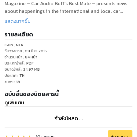
Magazine – Car Audio Buff’s Best Mate – presents news
about happenings in the international and local car
audio circles along with Information and technical
แสดงมากขึ้น
knowledge about audio equipment and installation.
รายละเอียด
ISBN :
N/A
วันวางขาย
:
09 มิ.ย. 2015
จำนวนหน้า
:
84
หน้า
ประเภทไฟล์
:
PDF
ขนาดไฟล์
:
34.97
MB
ประเทศ
:
TH
ภาษา
:
th
ฉบับอื่นของนิตยสารนี้
ดูเพิ่มเติม
กำลังโหลด ...
ให้
5
คะแนน