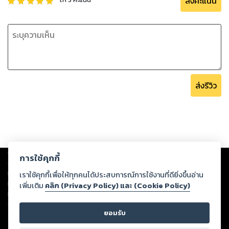
ส่งคะแนน
ส่งรีวิว
Copyright ©
2026
Storylog Co., Ltd. - สตอรี่ล็อกขอสงวนสิทธิ์ไม่รับผิดชอบ
การใช้คุกกี้
ต่อผลงานหรือเนื้อหาใดที่อัปโหลดผ่านเว็บไซต์และปรากฏว่าละเมิดสิทธิใน
ทรัพย์สินทางปัญญาของบุคคลอื่นหรือขัดต่อกฎหมายและศีลธรรม ดังนั้น ผู้อ่าน
เราใช้คุกกี้เพื่อให้ทุกคนได้ประสบการณ์การใช้งานที่ดียิ่งขึ้นอ่าน
ทุกท่านโปรดใช้วิจารณญาณในการกลั่นกรองด้วยตนเอง และหากท่านพบว่าส่วน
เพิ่มเติม
คลิก (Privacy Policy) และ (Cookie Policy)
หนึ่งส่วนใดขัดต่อกฎหมายและศีลธรรม กรุณาแจ้งมายังบริษัท เพื่อทีมงานจะได้
ดำเนินการในทันที ทั้งนี้ ทางสตอรี่ล็อกขอสงวนลิขสิทธิ์ตามพระราชบัญญัติ
ยอมรับ
ลิขสิทธิ์ พ.ศ. 2537 (ฉบับล่าสุด)