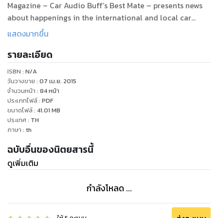
Magazine – Car Audio Buff’s Best Mate – presents news
about happenings in the international and local car
audio circles along with Information and technical
แสดงมากขึ้น
knowledge about audio equipment and installation.
รายละเอียด
ISBN :
N/A
วันวางขาย
:
07 เม.ย. 2015
จำนวนหน้า
:
84
หน้า
ประเภทไฟล์
:
PDF
ขนาดไฟล์
:
41.01
MB
ประเทศ
:
TH
ภาษา
:
th
ฉบับอื่นของนิตยสารนี้
ดูเพิ่มเติม
กำลังโหลด ...
ให้
5
คะแนน