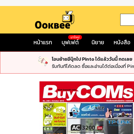
มาใหม่
หน้าแรก
บุฟเฟต์
นิยาย
หนังสือ
โอนย้ายอีบุ๊กไป Pinto ได้แล้ววันนี้ กดเลย
รับทันทีโค้ดลด ซื้อและอ่านได้ต่อเนื่องที่ Pi