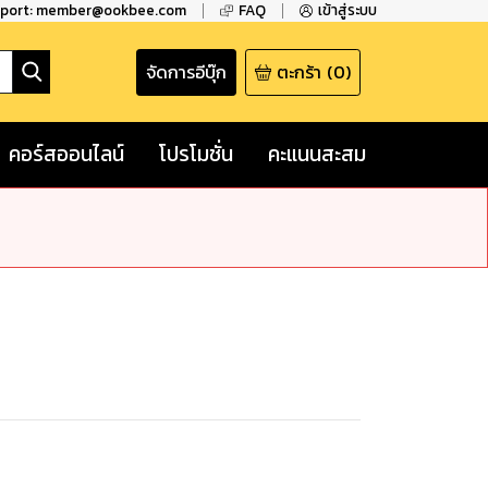
pport: member@ookbee.com
FAQ
เข้าสู่ระบบ
จัดการอีบุ๊ก
ตะกร้า
(
0
)
คอร์สออนไลน์
โปรโมชั่น
คะแนนสะสม