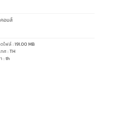
ยคอมส์
ดไฟล์
:
191.00
MB
เทศ
:
TH
ษา
:
th