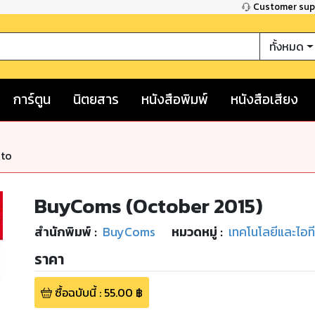
Customer su
ทั้งหมด
การ์ตูน
นิตยสาร
หนังสือพิมพ์
หนังสือเสียง
nto
BuyComs (October 2015)
สำนักพิมพ์
:
BuyComs
หมวดหมู่
:
เทคโนโลยีและไอที
ราคา
ซื้อฉบับนี้
:
55.00
฿