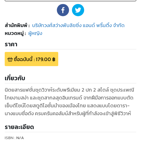
สำนักพิมพ์
:
บริษัทวงศ์สว่างพับลิชชิ่ง แอนด์ พริ้นติ้ง จำกัด
หมวดหมู่
:
ผู้หญิง
ราคา
ซื้อฉบับนี้
:
179.00
฿
เกี่ยวกับ
นิตยสารแฟชั่นชุดวิวาห์ระดับพรีเมียม 2 ปก 2 สไตล์ ชุดประเพณี
ไทยงามสง่า และชุดสากลสุดอินเทรนด์ จากฝีมือการออกแบบตัด
เย็บดีไซน์โดยสตูดิโอชั้นนำของเมืองไทย แสดงแบบโดยดารา-
นางแบบชื่อดัง ครบครันคอลัมน์สำหรับผู้ที่กำลังจะเข้าสู่พิธีวิวาห์
รายละเอียด
ISBN :
N/A