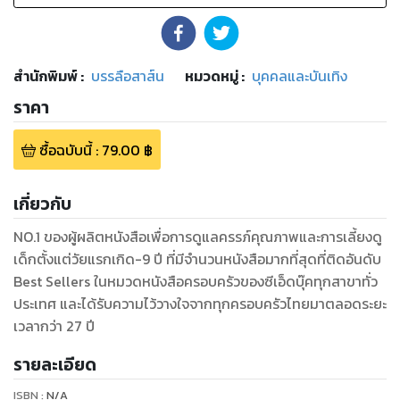
สำนักพิมพ์
:
บรรลือสาส์น
หมวดหมู่
:
บุคคลและบันเทิง
ราคา
ซื้อฉบับนี้
:
79.00
฿
เกี่ยวกับ
NO.1 ของผู้ผลิตหนังสือเพื่อการดูแลครรภ์คุณภาพและการเลี้ยงดู
เด็กตั้งแต่วัยแรกเกิด-9 ปี ที่มีจำนวนหนังสือมากที่สุดที่ติดอันดับ
Best Sellers ในหมวดหนังสือครอบครัวของซีเอ็ดบุ๊คทุกสาขาทั่ว
ประเทศ และได้รับความไว้วางใจจากทุกครอบครัวไทยมาตลอดระยะ
เวลากว่า 27 ปี
รายละเอียด
ISBN :
N/A