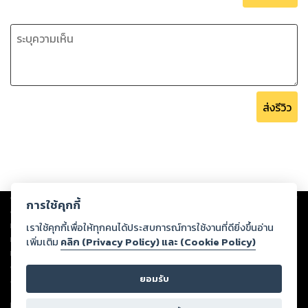
ส่งรีวิว
Copyright ©
2026
Storylog Co., Ltd. - สตอรี่ล็อกขอสงวนสิทธิ์ไม่รับผิดชอบ
การใช้คุกกี้
ต่อผลงานหรือเนื้อหาใดที่อัปโหลดผ่านเว็บไซต์และปรากฏว่าละเมิดสิทธิใน
ทรัพย์สินทางปัญญาของบุคคลอื่นหรือขัดต่อกฎหมายและศีลธรรม ดังนั้น ผู้อ่าน
เราใช้คุกกี้เพื่อให้ทุกคนได้ประสบการณ์การใช้งานที่ดียิ่งขึ้นอ่าน
ทุกท่านโปรดใช้วิจารณญาณในการกลั่นกรองด้วยตนเอง และหากท่านพบว่าส่วน
เพิ่มเติม
คลิก (Privacy Policy) และ (Cookie Policy)
หนึ่งส่วนใดขัดต่อกฎหมายและศีลธรรม กรุณาแจ้งมายังบริษัท เพื่อทีมงานจะได้
ดำเนินการในทันที ทั้งนี้ ทางสตอรี่ล็อกขอสงวนลิขสิทธิ์ตามพระราชบัญญัติ
ยอมรับ
ลิขสิทธิ์ พ.ศ. 2537 (ฉบับล่าสุด)
For support: member@ookbee.com