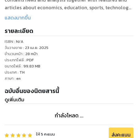
articles about economics, education, sports, technology,
lifestyle, nightlife and entertainment. “The Newspaper
แสดงมากขึ้น
you can trust.”Brought to you by Bangkok Post.
รายละเอียด
(Has same content as the printed paper.)
ISBN :
N/A
วันวางขาย
:
23 เม.ย. 2025
จำนวนหน้า
:
28
หน้า
ประเภทไฟล์
:
PDF
ขนาดไฟล์
:
99.83
MB
ประเทศ
:
TH
ภาษา
:
en
ฉบับอื่นของนิตยสารนี้
ดูเพิ่มเติม
กำลังโหลด ...
ส่งคะแนน
ให้
5
คะแนน