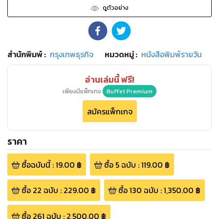
ดูตัวอย่าง
สำนักพิมพ์
:
กรุงเทพธุรกิจ
หมวดหมู่
:
หนังสือพิมพ์รายวัน
อ่านเล่มนี้ ฟรี!
เพียงมีแพ็กเกจ
Buffet Premium
สมัครแพ็กเกจ
ราคา
ซื้อฉบับนี้
:
19.00
฿
ซื้อ
5
ฉบับ
:
119.00
฿
ซื้อ
22
ฉบับ
:
229.00
฿
ซื้อ
130
ฉบับ
:
1,350.00
฿
ซื้อ
261
ฉบับ
:
2,500.00
฿