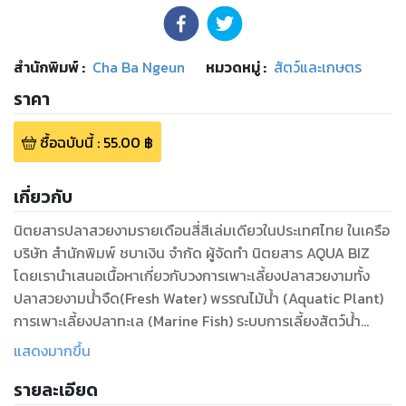
สำนักพิมพ์
:
Cha Ba Ngeun
หมวดหมู่
:
สัตว์และเกษตร
ราคา
ซื้อฉบับนี้
:
55.00
฿
เกี่ยวกับ
นิตยสารปลาสวยงามรายเดือนสี่สีเล่มเดียวในประเทศไทย ในเครือ
บริษัท สํานักพิมพ์ ชบาเงิน จํากัด ผู้จัดทํา นิตยสาร AQUA BIZ
โดยเรานําเสนอเนื้อหาเกี่ยวกับวงการเพาะเลี้ยงปลาสวยงามทั้ง
ปลาสวยงามน้ําจืด(Fresh Water) พรรณไม้น้ํา (Aquatic Plant)
การเพาะเลี้ยงปลาทะเล (Marine Fish) ระบบการเลี้ยงสัตว์น้ํา
สวยงาม (Life Support) อุปกรณ์ต่างๆ (Fish Food and
แสดงมากขึ้น
Accessories) เทคโนโลยี นวัตกรรมในการเลี้ยงสัตว์ น้ํา บทความ
รายละเอียด
ทางวิชาการ ผลงานการวิจัยจากหน่วยงานราชการ รัฐวิสาหกิจ