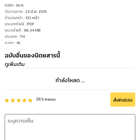
และเอกชนที่ประสบผลสําเร็จในการวิจัยและพัฒนาสิ่งใหม่ๆ ใน
ISBN :
N/A
วงการธุรกิจสัตว์น้ํา รวมไปถึงการบริหารจัดการของธุรกิจสถาน
วันวางขาย
:
23 มิ.ย. 2015
แสดงพันธุ์สัตว์น้ํา (Public Aquarium) ทั้งในประเทศและต่าง
จำนวนหน้า
:
132
หน้า
ประเภทไฟล์
:
PDF
ประเทศ
ขนาดไฟล์
:
96.34
MB
ประเทศ
:
TH
ภาษา
:
th
ฉบับอื่นของนิตยสารนี้
ดูเพิ่มเติม
กำลังโหลด ...
ส่งคะแนน
ให้
5
คะแนน