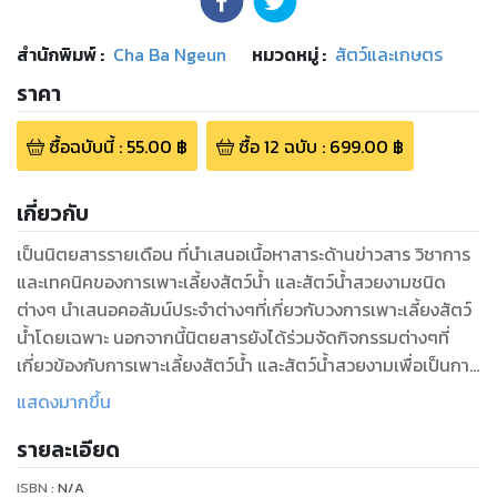
สำนักพิมพ์
:
Cha Ba Ngeun
หมวดหมู่
:
สัตว์และเกษตร
ราคา
ซื้อฉบับนี้
:
55.00
฿
ซื้อ
12
ฉบับ
:
699.00
฿
เกี่ยวกับ
เป็นนิตยสารรายเดือน ที่นำเสนอเนื้อหาสาระด้านข่าวสาร วิชาการ
และเทคนิคของการเพาะเลี้ยงสัตว์น้ำ และสัตว์น้ำสวยงามชนิด
ต่างๆ นำเสนอคอลัมน์ประจำต่างๆที่เกี่ยวกับวงการเพาะเลี้ยงสัตว์
น้ำโดยเฉพาะ นอกจากนี้นิตยสารยังได้ร่วมจัดกิจกรรมต่างๆที่
เกี่ยวข้องกับการเพาะเลี้ยงสัตว์น้ำ และสัตว์น้ำสวยงามเพื่อเป็นการ
ประชาสัมพันธ์ให้เป็นที่รู้จักกันอย่างแพร่หลาย
แสดงมากขึ้น
รายละเอียด
ISBN :
N/A