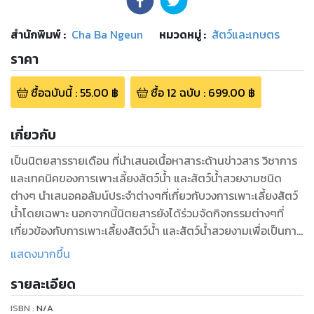
สำนักพิมพ์
:
Cha Ba Ngeun
หมวดหมู่
:
สัตว์และเกษตร
ราคา
ซื้อฉบับนี้
:
55.00
฿
ซื้อ
12
ฉบับ
:
699.00
฿
เกี่ยวกับ
เป็นนิตยสารรายเดือน ที่นำเสนอเนื้อหาสาระด้านข่าวสาร วิชาการ
และเทคนิคของการเพาะเลี้ยงสัตว์น้ำ และสัตว์น้ำสวยงามชนิด
ต่างๆ นำเสนอคอลัมน์ประจำต่างๆที่เกี่ยวกับวงการเพาะเลี้ยงสัตว์
น้ำโดยเฉพาะ นอกจากนี้นิตยสารยังได้ร่วมจัดกิจกรรมต่างๆที่
เกี่ยวข้องกับการเพาะเลี้ยงสัตว์น้ำ และสัตว์น้ำสวยงามเพื่อเป็นการ
ประชาสัมพันธ์ให้เป็นที่รู้จักกันอย่างแพร่หลาย
แสดงมากขึ้น
รายละเอียด
ISBN :
N/A