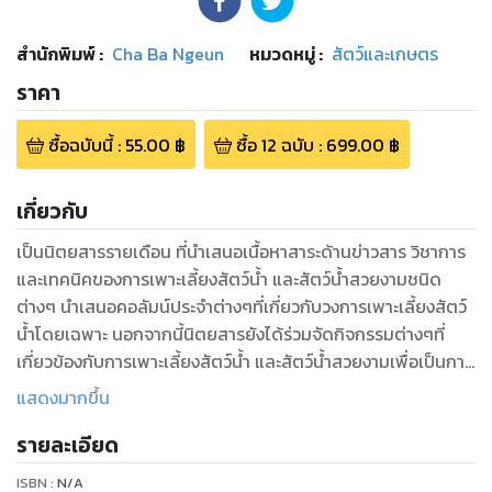
สำนักพิมพ์
:
Cha Ba Ngeun
หมวดหมู่
:
สัตว์และเกษตร
ราคา
ซื้อฉบับนี้
:
55.00
฿
ซื้อ
12
ฉบับ
:
699.00
฿
เกี่ยวกับ
เป็นนิตยสารรายเดือน ที่นำเสนอเนื้อหาสาระด้านข่าวสาร วิชาการ
และเทคนิคของการเพาะเลี้ยงสัตว์น้ำ และสัตว์น้ำสวยงามชนิด
ต่างๆ นำเสนอคอลัมน์ประจำต่างๆที่เกี่ยวกับวงการเพาะเลี้ยงสัตว์
น้ำโดยเฉพาะ นอกจากนี้นิตยสารยังได้ร่วมจัดกิจกรรมต่างๆที่
เกี่ยวข้องกับการเพาะเลี้ยงสัตว์น้ำ และสัตว์น้ำสวยงามเพื่อเป็นการ
ประชาสัมพันธ์ให้เป็นที่รู้จักกันอย่างแพร่หลาย
แสดงมากขึ้น
รายละเอียด
ISBN :
N/A