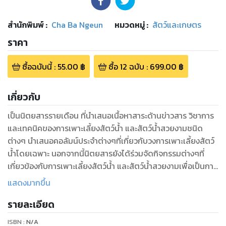
สำนักพิมพ์
:
Cha Ba Ngeun
หมวดหมู่
:
สัตว์และเกษตร
ราคา
ซื้อฉบับนี้
:
55.00
฿
ซื้อ
12
ฉบับ
:
699.00
฿
เกี่ยวกับ
เป็นนิตยสารรายเดือน ที่นำเสนอเนื้อหาสาระด้านข่าวสาร วิชาการ
และเทคนิคของการเพาะเลี้ยงสัตว์น้ำ และสัตว์น้ำสวยงามชนิด
ต่างๆ นำเสนอคอลัมน์ประจำต่างๆที่เกี่ยวกับวงการเพาะเลี้ยงสัตว์
น้ำโดยเฉพาะ นอกจากนี้นิตยสารยังได้ร่วมจัดกิจกรรมต่างๆที่
เกี่ยวข้องกับการเพาะเลี้ยงสัตว์น้ำ และสัตว์น้ำสวยงามเพื่อเป็นการ
ประชาสัมพันธ์ให้เป็นที่รู้จักกันอย่างแพร่หลาย
แสดงมากขึ้น
รายละเอียด
ISBN :
N/A