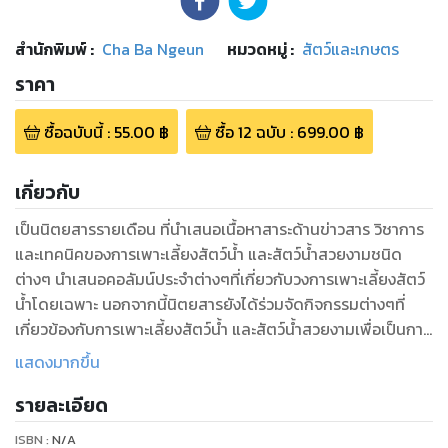
สำนักพิมพ์
:
Cha Ba Ngeun
หมวดหมู่
:
สัตว์และเกษตร
ราคา
ซื้อฉบับนี้
:
55.00
฿
ซื้อ
12
ฉบับ
:
699.00
฿
เกี่ยวกับ
เป็นนิตยสารรายเดือน ที่นำเสนอเนื้อหาสาระด้านข่าวสาร วิชาการ
และเทคนิคของการเพาะเลี้ยงสัตว์น้ำ และสัตว์น้ำสวยงามชนิด
ต่างๆ นำเสนอคอลัมน์ประจำต่างๆที่เกี่ยวกับวงการเพาะเลี้ยงสัตว์
น้ำโดยเฉพาะ นอกจากนี้นิตยสารยังได้ร่วมจัดกิจกรรมต่างๆที่
เกี่ยวข้องกับการเพาะเลี้ยงสัตว์น้ำ และสัตว์น้ำสวยงามเพื่อเป็นการ
ประชาสัมพันธ์ให้เป็นที่รู้จักกันอย่างแพร่หลาย
แสดงมากขึ้น
รายละเอียด
ISBN :
N/A