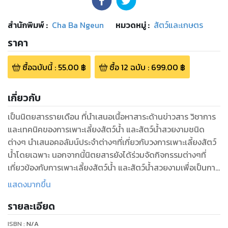
สำนักพิมพ์
:
Cha Ba Ngeun
หมวดหมู่
:
สัตว์และเกษตร
ราคา
ซื้อฉบับนี้
:
55.00
฿
ซื้อ
12
ฉบับ
:
699.00
฿
เกี่ยวกับ
เป็นนิตยสารรายเดือน ที่นำเสนอเนื้อหาสาระด้านข่าวสาร วิชาการ
และเทคนิคของการเพาะเลี้ยงสัตว์น้ำ และสัตว์น้ำสวยงามชนิด
ต่างๆ นำเสนอคอลัมน์ประจำต่างๆที่เกี่ยวกับวงการเพาะเลี้ยงสัตว์
น้ำโดยเฉพาะ นอกจากนี้นิตยสารยังได้ร่วมจัดกิจกรรมต่างๆที่
เกี่ยวข้องกับการเพาะเลี้ยงสัตว์น้ำ และสัตว์น้ำสวยงามเพื่อเป็นการ
ประชาสัมพันธ์ให้เป็นที่รู้จักกันอย่างแพร่หลาย
แสดงมากขึ้น
รายละเอียด
ISBN :
N/A