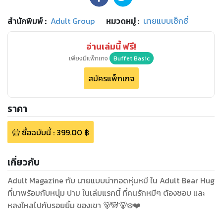
สำนักพิมพ์
:
Adult Group
หมวดหมู่
:
นายแบบเซ็กซี่
อ่านเล่มนี้ ฟรี!
เพียงมีแพ็กเกจ
Buffet Basic
สมัครแพ็กเกจ
ราคา
ซื้อฉบับนี้
:
399.00
฿
เกี่ยวกับ
Adult Magazine กับ นายแบบน่ากอดหุ่นหมี ใน Adult Bear Hug
ที่มาพร้อมกับหนุ่ม ปาม ในเล่มแรกนี้ ที่คนรักหมีๆ ต้องชอบ และ
หลงใหลไปกับรอยยิ้ม ของเขา 🐻🐼🐻‍❄️❤️