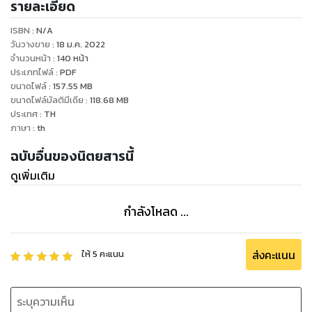
รายละเอียด
ISBN :
N/A
วันวางขาย
:
18 ม.ค. 2022
จำนวนหน้า
:
140
หน้า
ประเภทไฟล์
:
PDF
ขนาดไฟล์
:
157.55
MB
ขนาดไฟล์มัลติมีเดีย
:
118.68
MB
ประเทศ
:
TH
ภาษา
:
th
ฉบับอื่นของนิตยสารนี้
ดูเพิ่มเติม
กำลังโหลด ...
ส่งคะแนน
ให้
5
คะแนน