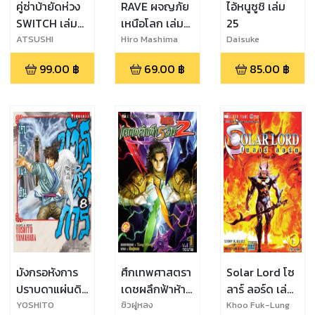
คู่ซ่าบ้ายัดห่วง
RAVE ผจญภัย
ไอ้หนูซูชิ เล่ม
SWITCH เล่ม
เหนือโลก เล่ม
25
10
23
ATSUSHI
Hiro Mashima
Daisuke
NAMIKIRI
Terasawa
99.00
฿
69.00
฿
85.00
฿
มังกรอหังการ
ศึกเทพศาสตรา
Solar Lord โซ
ปราบดาแผ่นดิน
เดชผลึกฟ้าห้า
ลาร์ ลอร์ด เล่ม
เล่ม 8
วิถี ภาค2 เล่ม 1
1
YOSHITO
ซิวฝูหลง
Khoo Fuk-Lung