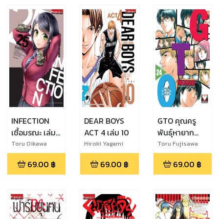
INFECTION
DEAR BOYS
GTO คุณครู
เชื้อมรณะ เล่ม
ACT 4 เล่ม 10
พันธุ์หายาก
25
เล่ม 24
Toru Oikawa
Hiroki Yagami
Toru Fujisawa
69.00
฿
69.00
฿
69.00
฿