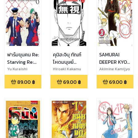
ฟาร์มขุนฅน Re:
คุนิฮะจิบุ ทัณฑ์
SAMURAI
Starving Re:
โหดมนุษย์
DEEPER KYO
velation เล่ม
ล่องหน เล่ม 10
เคียว เล่ม 38
Yu Kuraishi
Hiroaki Kakamu
Akimine Kamijyo
6
(จบ)
89.00
฿
69.00
฿
69.00
฿