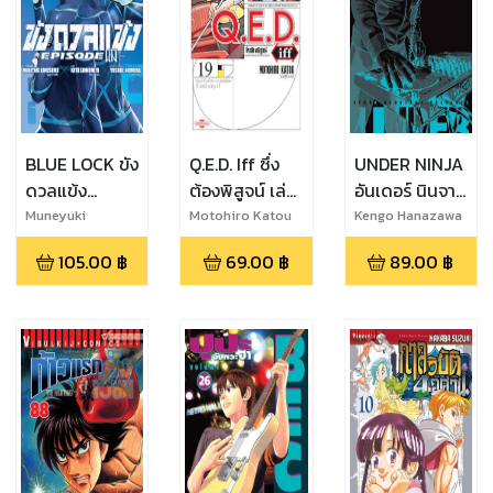
BLUE LOCK ขัง
Q.E.D. Iff ซึ่ง
UNDER NINJA
ดวลแข้ง
ต้องพิสูจน์ เล่ม
อันเดอร์ นินจา
EPISODE นางิ
19
เล่ม 7
Muneyuki
Motohiro Katou
Kengo Hanazawa
Kaneshiro
เล่ม 2
105.00
฿
69.00
฿
89.00
฿