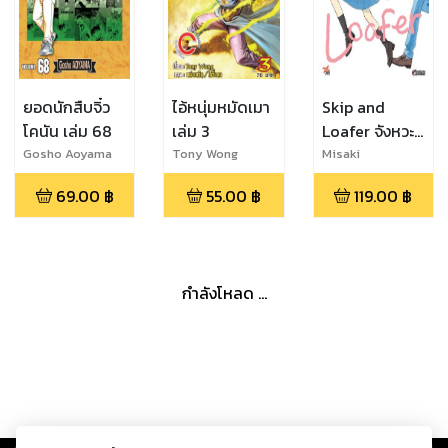
ยอดนักสืบจิ๋ว
ไอ้หนุ่มหมัดเมา
Skip and
โคนัน เล่ม 68
เล่ม 3
Loafer จังหวะ
วัยรุ่นว้าวุ่นหัวใจ
Gosho Aoyama
Tony Wong
Misaki
Takamatsu
เล่ม 1
69.00
฿
55.00
฿
119.00
฿
กำลังโหลด ...
Copyright ©
2026
Storylog Co., Ltd. - สตอรี่ล็อกขอสงวนสิทธิ์ไม่รับผิดชอบ