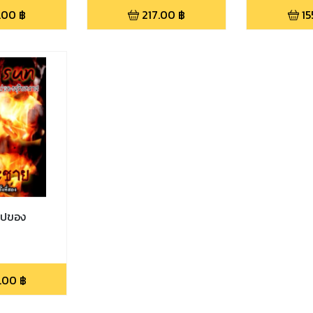
.00
฿
217.00
฿
15
าปของ
.00
฿