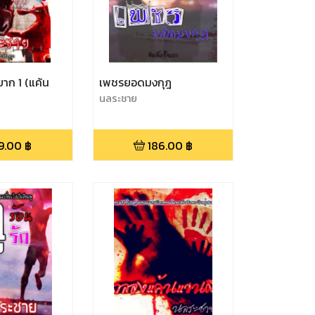
าก 1 (แค้น
เพชรยอดมงกุฎ
นลระชาย
9.00
฿
186.00
฿