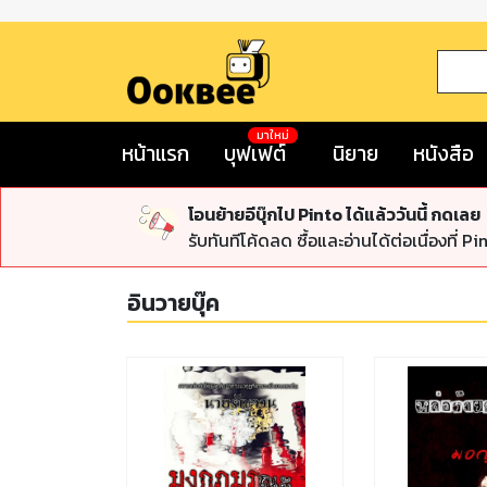
มาใหม่
หน้าแรก
บุฟเฟต์
นิยาย
หนังสือ
โอนย้ายอีบุ๊กไป Pinto ได้แล้ววันนี้ กดเลย
รับทันทีโค้ดลด ซื้อและอ่านได้ต่อเนื่องที่ Pi
อินวายบุ๊ค