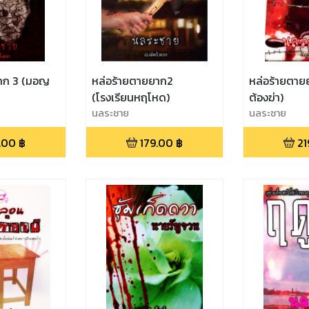
ยาก 3 (มอญ
หล่อร้ายตายยาก2
หล่อร้ายตายย
(โรงเรียนหฤโหด)
ต้องฆ่า)
นลระชาย
นลระชาย
.00
฿
179.00
฿
21