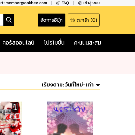
ort: member@ookbee.com
FAQ
เข้าสู่ระบบ
จัดการอีบุ๊ก
ตะกร้า
(
0
)
คอร์สออนไลน์
โปรโมชั่น
คะแนนสะสม
เรียงตาม:
วันที่ใหม่-เก่า