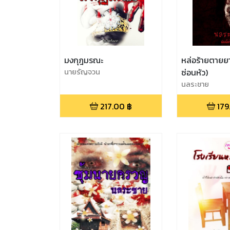
มงกุฎมรณะ
หล่อร้ายตาย
นายรัญจวน
ซ่อนหัว)
นลระชาย
217.00
฿
179