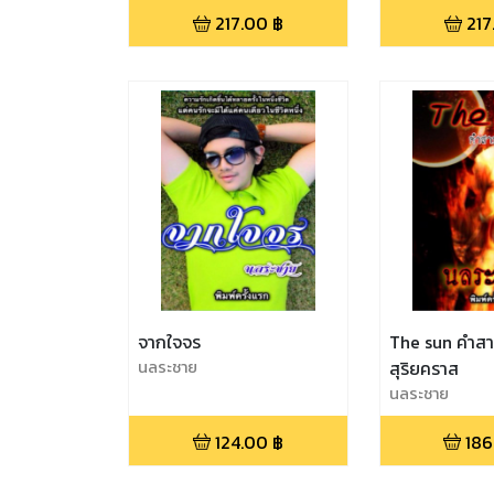
217.00
฿
217
จากใจจร
The sun คำส
นลระชาย
สุริยคราส
นลระชาย
124.00
฿
186