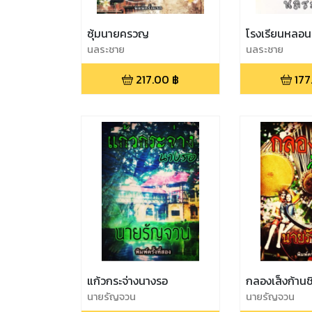
ซุ้มนายครวญ
โรงเรียนหลอน 
นลระชาย
นลระชาย
217.00
฿
177
แก้วกระจ่างนางรอ
กลองเส็งก้านช
นายรัญจวน
นายรัญจวน