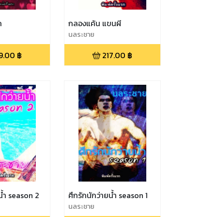
ก
กลองแค้น แขนผี
นลระชาย
9.00
฿
217.00
฿
ยน้ำ season 2
ศึกรักนักว่ายน้ำ season 1
นลระชาย