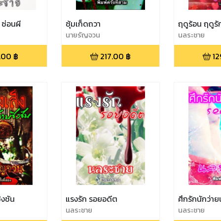
ซ่อนผี
ซุ้มเก็ดถวา
ฤดูร้อน ฤดูรั
นายรัญจวน
นลระชาย
.00
฿
217.00
฿
12
ิงชัน
แรงรัก รอยอดีต
ศึกรักนักว่า
นลระชาย
นลระชาย