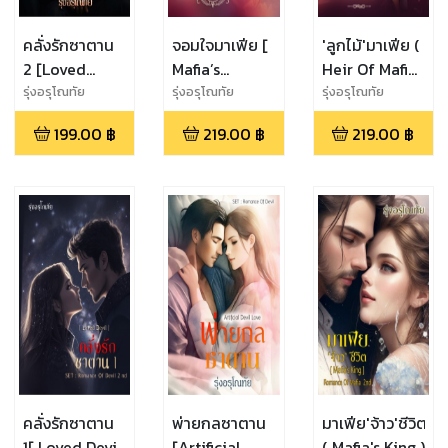
คลั่งรักซาตาน
จอมใจมาเฟีย [
'ลูกไม้'มาเฟีย (
2 [Loved
Mafia’s
Heir Of Mafia
Devil]
Beloved ]
)
รุ่งอรุโณทัย
รุ่งอรุโณทัย
รุ่งอรุโณทัย
199.00
฿
219.00
฿
219.00
฿
คลั่งรักซาตาน
พ่ายกลซาตาน
มาเฟีย'จ้าว'ชีวิต
1[ Loved Devil
[Artificial
( Mafia's King )