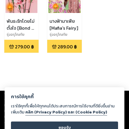
พันธะรักโดยไม่
นางฟ้ามาเฟีย
ตั้งใจ [Bond of
[Mafia's Fairy]
Love -
รุ่งอรุโณทัย
รุ่งอรุโณทัย
Accidence]
279.00
฿
289.00
฿
Copyright ©
2026
Storylog Co., Ltd. - สตอรี่ล็อกขอสงวนสิทธิ์ไม่รับผิดชอบ
การใช้คุกกี้
ต่อผลงานหรือเนื้อหาใดที่อัปโหลดผ่านเว็บไซต์และปรากฏว่าละเมิดสิทธิใน
ทรัพย์สินทางปัญญาของบุคคลอื่นหรือขัดต่อกฎหมายและศีลธรรม ดังนั้น ผู้อ่าน
เราใช้คุกกี้เพื่อให้ทุกคนได้ประสบการณ์การใช้งานที่ดียิ่งขึ้นอ่าน
ทุกท่านโปรดใช้วิจารณญาณในการกลั่นกรองด้วยตนเอง และหากท่านพบว่าส่วน
เพิ่มเติม
คลิก (Privacy Policy) และ (Cookie Policy)
หนึ่งส่วนใดขัดต่อกฎหมายและศีลธรรม กรุณาแจ้งมายังบริษัท เพื่อทีมงานจะได้
ดำเนินการในทันที ทั้งนี้ ทางสตอรี่ล็อกขอสงวนลิขสิทธิ์ตามพระราชบัญญัติ
ยอมรับ
ลิขสิทธิ์ พ.ศ. 2537 (ฉบับล่าสุด)