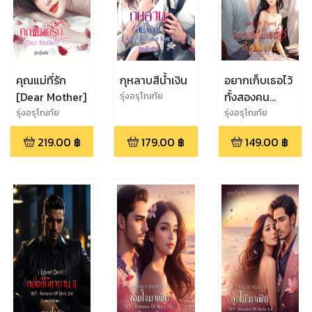
คุณแม่ที่รัก
กุหลาบสีน้ำเงิน
อยากเก็บเธอไว้
[Dear Mother]
ทั้งสองคน
รุ่งอรุโณทัย
[Both Of
รุ่งอรุโณทัย
รุ่งอรุโณทัย
Them]
219.00
฿
179.00
฿
149.00
฿