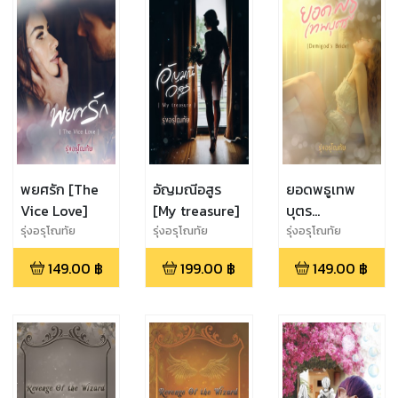
พยศรัก [The
อัญมณีอสูร
ยอดพธูเทพ
Vice Love]
[My treasure]
บุตร
[Demigod’s
รุ่งอรุโณทัย
รุ่งอรุโณทัย
รุ่งอรุโณทัย
Bride]
149.00
฿
199.00
฿
149.00
฿