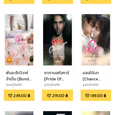
พันธะรักวิวาห์
ซาตานอหังการ์
แสงใต้เงา
จำเป็น [Bond
[Pride Of
[Chance
of Love -
Devil]
Below
รุ่งอรุโณทัย
รุ่งอรุโณทัย
รุ่งอรุโณทัย
Wedding]
Shadow]
249.00
฿
219.00
฿
149.00
฿