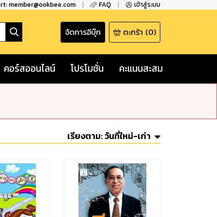
ort: member@ookbee.com
FAQ
เข้าสู่ระบบ
จัดการอีบุ๊ก
ตะกร้า
(
0
)
คอร์สออนไลน์
โปรโมชั่น
คะแนนสะสม
เรียงตาม:
วันที่ใหม่-เก่า