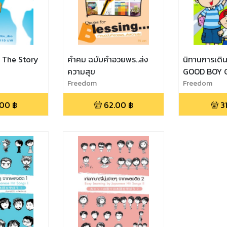
รา The Story
คำคม ฉบับคำอวยพร..ส่ง
นิทานการเดิ
ความสุข
GOOD BOY 
Freedom
Freedom
.00
฿
62.00
฿
3