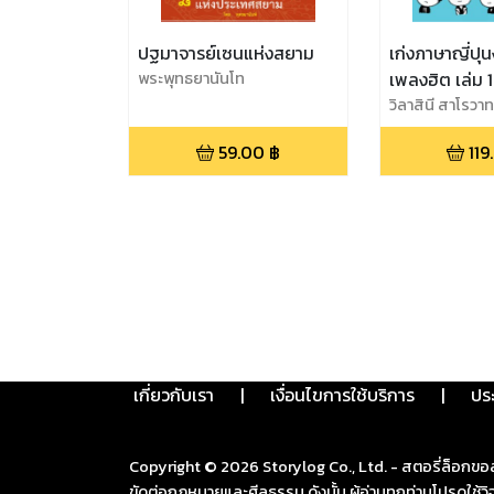
ปฐมาจารย์เซนแห่งสยาม
เก่งภาษาญี่ปุ
พระพุทธยานันโท
เพลงฮิต เล่ม 1
วิลาสินี สาโรวาท
สง่าพงษ์
59.00
฿
119
เกี่ยวกับเรา
|
เงื่อนไขการใช้บริการ
|
ปร
Copyright ©
2026
Storylog Co., Ltd. - สตอรี่ล็อกขอ
ขัดต่อกฎหมายและศีลธรรม ดังนั้น ผู้อ่านทุกท่านโปรดใ