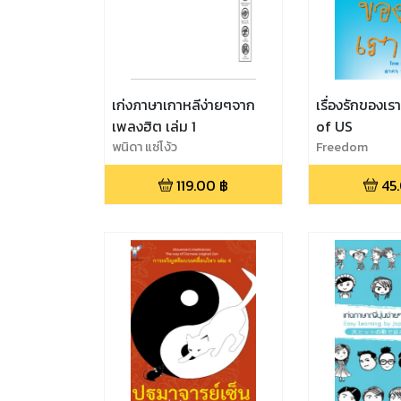
เก่งภาษาเกาหลีง่ายๆจาก
เรื่องรักของเ
เพลงฮิต เล่ม 1
of US
พนิดา แซ่โง้ว
Freedom
119.00
฿
45