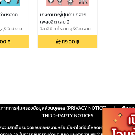
นง่ายๆจาก
เก่งภาษาญี่ปุนง่ายๆจาก
เพลงฮิต เล่ม 2
,สุรีรัตน์ งาม
วิลาสินี สาโรวาท,สุรีรัตน์ งาม
สง่าพงษ์
.00
฿
119.00
฿
ะกาศการคุ้มครองข้อมูลส่วนบุคคล (PRIVACY NOTICE)
|
ติดต่อ
THIRD-PARTY NOTICES
สงวนสิทธิ์ไม่รับผิดชอบต่อผลงานหรือเนื้อหาใดที่อัปโหลดผ่านเว็บไซต์และปร
ช้วิจารณญาณในการกลั่นกรองด้วยตนเอง และหากท่านพบว่าส่วนหนึ่งส่วนใดขัดต