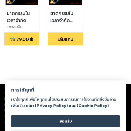
ฆาตกรรมใน
ฆาตกรรมใน
เวลาจำกัด
เวลาจำกัด
(EPUB)
แดวอมมิน
79.00
฿
เล่มแถม
Copyright ©
2026
Storylog Co., Ltd. - สตอรี่ล็อกขอสงวนสิทธิ์ไม่รับผิดชอบ
การใช้คุกกี้
ต่อผลงานหรือเนื้อหาใดที่อัปโหลดผ่านเว็บไซต์และปรากฏว่าละเมิดสิทธิใน
ทรัพย์สินทางปัญญาของบุคคลอื่นหรือขัดต่อกฎหมายและศีลธรรม ดังนั้น ผู้อ่าน
เราใช้คุกกี้เพื่อให้ทุกคนได้ประสบการณ์การใช้งานที่ดียิ่งขึ้นอ่าน
ทุกท่านโปรดใช้วิจารณญาณในการกลั่นกรองด้วยตนเอง และหากท่านพบว่าส่วน
เพิ่มเติม
คลิก (Privacy Policy) และ (Cookie Policy)
หนึ่งส่วนใดขัดต่อกฎหมายและศีลธรรม กรุณาแจ้งมายังบริษัท เพื่อทีมงานจะได้
ดำเนินการในทันที ทั้งนี้ ทางสตอรี่ล็อกขอสงวนลิขสิทธิ์ตามพระราชบัญญัติ
ยอมรับ
ลิขสิทธิ์ พ.ศ. 2537 (ฉบับล่าสุด)