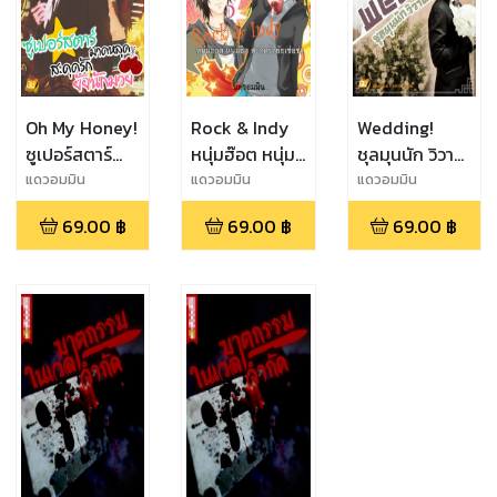
Oh My Honey!
Rock & Indy
Wedding!
ซูเปอร์สตาร์
หนุ่มฮ๊อต หนุ่ม
ชุลมุนนัก วิวาห์
มาดหลุด สะดุ
ฮิต สะกิดรักยัย
รักจำเป็น
แดวอมมิน
แดวอมมิน
แดวอมมิน
ดรักยัยนักมวย
เซ่อซ่า
69.00
฿
69.00
฿
69.00
฿