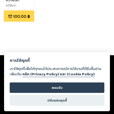
กวีสีเทา
100.00
฿
Copyright ©
2026
Storylog Co., Ltd. - สตอรี่ล็อกขอสงวนสิทธิ์ไม่รับผิดชอบ
การใช้คุกกี้
ต่อผลงานหรือเนื้อหาใดที่อัปโหลดผ่านเว็บไซต์และปรากฏว่าละเมิดสิทธิใน
ทรัพย์สินทางปัญญาของบุคคลอื่นหรือขัดต่อกฎหมายและศีลธรรม ดังนั้น ผู้อ่าน
เราใช้คุกกี้เพื่อให้ทุกคนได้ประสบการณ์การใช้งานที่ดียิ่งขึ้นอ่าน
ทุกท่านโปรดใช้วิจารณญาณในการกลั่นกรองด้วยตนเอง และหากท่านพบว่าส่วน
เพิ่มเติม
คลิก (Privacy Policy) และ (Cookie Policy)
หนึ่งส่วนใดขัดต่อกฎหมายและศีลธรรม กรุณาแจ้งมายังบริษัท เพื่อทีมงานจะได้
ดำเนินการในทันที ทั้งนี้ ทางสตอรี่ล็อกขอสงวนลิขสิทธิ์ตามพระราชบัญญัติ
ยอมรับ
ลิขสิทธิ์ พ.ศ. 2537 (ฉบับล่าสุด)
For support: member@ookbee.com
ปรับแต่งคุกกี้
Version
1.3.17