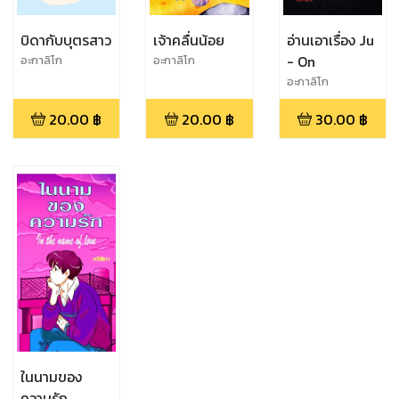
บิดากับบุตรสาว
เจ้าคลื่นน้อย
อ่านเอาเรื่อง Ju
- On
อะกาลิโก
อะกาลิโก
อะกาลิโก
20.00
฿
20.00
฿
30.00
฿
ในนามของ
ความรัก