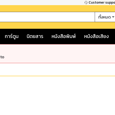
Customer supp
ทั้งหมด
การ์ตูน
นิตยสาร
หนังสือพิมพ์
หนังสือเสียง
nto