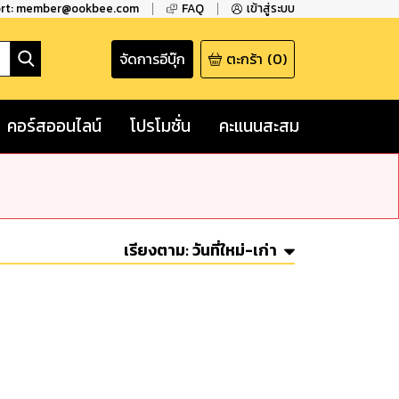
ort: member@ookbee.com
FAQ
เข้าสู่ระบบ
จัดการอีบุ๊ก
ตะกร้า
(
0
)
คอร์สออนไลน์
โปรโมชั่น
คะแนนสะสม
เรียงตาม:
วันที่ใหม่-เก่า