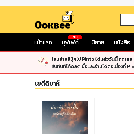
มาใหม่
หน้าแรก
บุฟเฟต์
นิยาย
หนังสือ
โอนย้ายอีบุ๊กไป Pinto ได้แล้ววันนี้ กดเลย
รับทันทีโค้ดลด ซื้อและอ่านได้ต่อเนื่องที่ Pi
เยดีดิยาห์