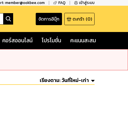
ort: member@ookbee.com
FAQ
เข้าสู่ระบบ
จัดการอีบุ๊ก
ตะกร้า
(
0
)
คอร์สออนไลน์
โปรโมชั่น
คะแนนสะสม
เรียงตาม:
วันที่ใหม่-เก่า