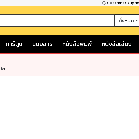
Customer supp
ทั้งหมด
การ์ตูน
นิตยสาร
หนังสือพิมพ์
หนังสือเสียง
nto