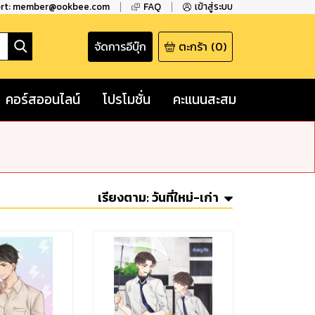
ort: member@ookbee.com
FAQ
เข้าสู่ระบบ
จัดการอีบุ๊ก
ตะกร้า
(
0
)
คอร์สออนไลน์
โปรโมชั่น
คะแนนสะสม
เรียงตาม:
วันที่ใหม่-เก่า