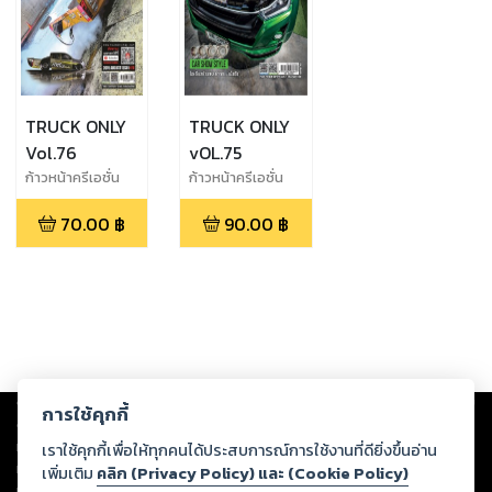
TRUCK ONLY
TRUCK ONLY
Vol.76
vOL.75
ก้าวหน้าครีเอชั่น
ก้าวหน้าครีเอชั่น
70.00
฿
90.00
฿
Copyright ©
2026
Storylog Co., Ltd. - สตอรี่ล็อกขอสงวนสิทธิ์ไม่รับผิดชอบ
การใช้คุกกี้
ต่อผลงานหรือเนื้อหาใดที่อัปโหลดผ่านเว็บไซต์และปรากฏว่าละเมิดสิทธิใน
ทรัพย์สินทางปัญญาของบุคคลอื่นหรือขัดต่อกฎหมายและศีลธรรม ดังนั้น ผู้อ่าน
เราใช้คุกกี้เพื่อให้ทุกคนได้ประสบการณ์การใช้งานที่ดียิ่งขึ้นอ่าน
ทุกท่านโปรดใช้วิจารณญาณในการกลั่นกรองด้วยตนเอง และหากท่านพบว่าส่วน
เพิ่มเติม
คลิก (Privacy Policy) และ (Cookie Policy)
หนึ่งส่วนใดขัดต่อกฎหมายและศีลธรรม กรุณาแจ้งมายังบริษัท เพื่อทีมงานจะได้