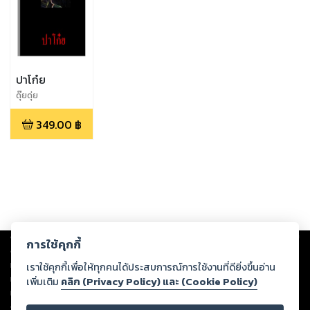
ปาโก๋ย
ดุ๊ยดุ่ย
349.00
฿
Copyright ©
2026
Storylog Co., Ltd. - สตอรี่ล็อกขอสงวนสิทธิ์ไม่รับผิดชอบ
การใช้คุกกี้
ต่อผลงานหรือเนื้อหาใดที่อัปโหลดผ่านเว็บไซต์และปรากฏว่าละเมิดสิทธิใน
ทรัพย์สินทางปัญญาของบุคคลอื่นหรือขัดต่อกฎหมายและศีลธรรม ดังนั้น ผู้อ่าน
เราใช้คุกกี้เพื่อให้ทุกคนได้ประสบการณ์การใช้งานที่ดียิ่งขึ้นอ่าน
ทุกท่านโปรดใช้วิจารณญาณในการกลั่นกรองด้วยตนเอง และหากท่านพบว่าส่วน
เพิ่มเติม
คลิก (Privacy Policy) และ (Cookie Policy)
หนึ่งส่วนใดขัดต่อกฎหมายและศีลธรรม กรุณาแจ้งมายังบริษัท เพื่อทีมงานจะได้
ดำเนินการในทันที ทั้งนี้ ทางสตอรี่ล็อกขอสงวนลิขสิทธิ์ตามพระราชบัญญัติ