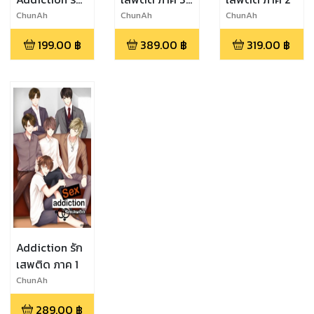
เสพติด
(เปา) [ภาคนี้
ChunAh
ChunAh
ChunAh
เลิกแรด และแบ
199.00
฿
389.00
฿
319.00
฿
ล็คกว่าเดิม]
Addiction รัก
เสพติด ภาค 1
ChunAh
289.00
฿