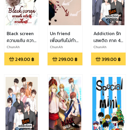
Black screen
Un friend
Addiction รัก
ความแค้น ความ
เพื่อนกันไม่ทำ
เสพติด ภาค 4
รัก ความสิ้น
แบบนี้... [SM]
[เล่ม 2] Just
ChunAh
ChunAh
ChunAh
หวัง...
loveaholic
249.00
฿
299.00
฿
399.00
฿