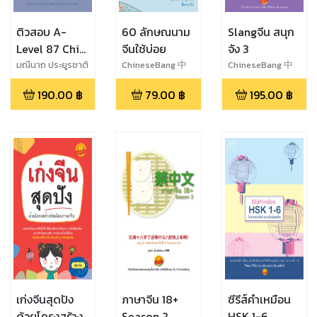
ติวสอบ A-
60 ลักษณนาม
Slangจีน สนุก
Level 87 Chi
จีนใช้บ่อย
จัง 3
ฉบับสมบูรณ์
มณีนาถ ประยูรชาติ
ChineseBang 中
ChineseBang 中
文棒
文棒
190.00
฿
79.00
฿
195.00
฿
เก่งจีนสุดปัง
ภาษาจีน 18+
ซีรีส์คำเหมือน
ด้วยโครงสร้าง
Season 2
HSK 1-6