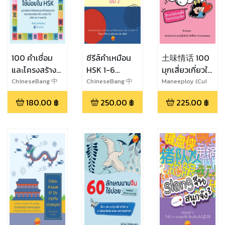
100 คำเชื่อม
ซีรีส์คำเหมือน
土味情话 100
และโครงสร้าง
HSK 1-6
มุกเสี่ยวเกี่ยวใจ
จีนใช้บ่อยใน
ไวยากรณ์จีน
คนจีน
ChineseBang 中
ChineseBang 中
Maneeploy (Cui
文棒
文棒
Xuan)
HSK
ง่ายๆ สไตล์สุ่ย
180.00
฿
250.00
฿
225.00
฿
หลิน เล่ม 2