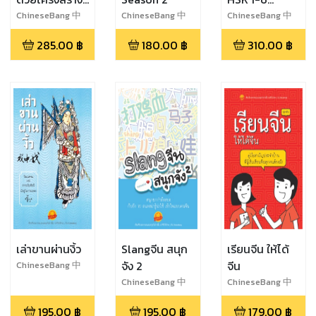
ประโยคภาษาจีน
ไวยากรณ์จีน
ChineseBang 中
ChineseBang 中
ChineseBang 中
文棒
文棒
文棒
ง่ายๆ สไตล์สุ่ย
285.00
฿
180.00
฿
310.00
฿
หลิน
เล่าขานผ่านงิ้ว
Slangจีน สนุก
เรียนจีน ให้ได้
จัง 2
จีน
ChineseBang 中
文棒,ดนุพล ศิริตรา
ChineseBang 中
ChineseBang 中
นนท์
文棒
文棒
195.00
฿
195.00
฿
179.00
฿