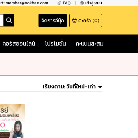
ort: member@ookbee.com
FAQ
เข้าสู่ระบบ
จัดการอีบุ๊ก
ตะกร้า
(
0
)
คอร์สออนไลน์
โปรโมชั่น
คะแนนสะสม
เรียงตาม:
วันที่ใหม่-เก่า