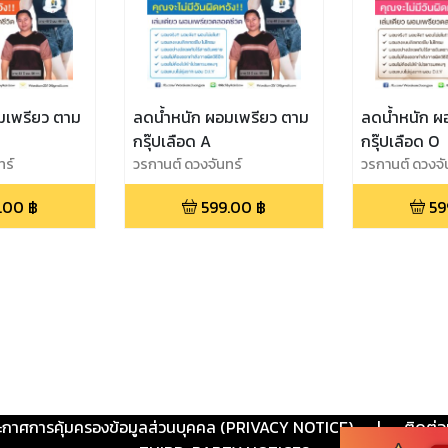
มเพรียว ตาม
ลดน้ำหนัก ผอมเพรียว ตาม
ลดน้ำหนัก ผ
กรุ๊ปเลือด A
กรุ๊ปเลือด O
ทร์
วรกานต์ ดวงจันทร์
วรกานต์ ดวงจั
.00
฿
599.00
฿
59
ะกาศการคุ้มครองข้อมูลส่วนบุคคล (PRIVACY NOTICE)
|
ติดต่อ