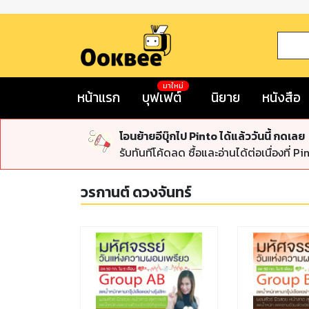
มาใหม่
หน้าแรก
บุฟเฟต์
นิยาย
หนังสือ
โอนย้ายอีบุ๊กไป Pinto ได้แล้ววันนี้ กดเลย
รับทันทีโค้ดลด ซื้อและอ่านได้ต่อเนื่องที่ Pi
วรกานต์ ดวงจันทร์