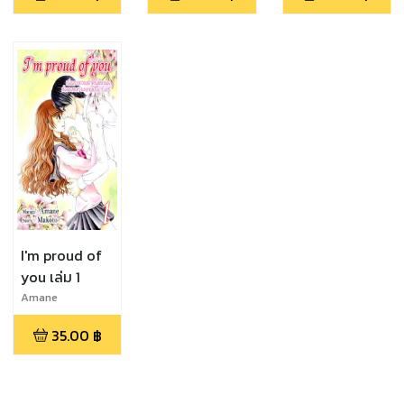
I'm proud of
you เล่ม 1
Amane
35.00
฿