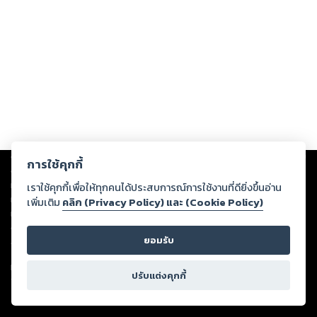
Copyright ©
2026
Storylog Co., Ltd. - สตอรี่ล็อกขอสงวนสิทธิ์ไม่รับผิดชอบ
การใช้คุกกี้
ต่อผลงานหรือเนื้อหาใดที่อัปโหลดผ่านเว็บไซต์และปรากฏว่าละเมิดสิทธิใน
ทรัพย์สินทางปัญญาของบุคคลอื่นหรือขัดต่อกฎหมายและศีลธรรม ดังนั้น ผู้อ่าน
เราใช้คุกกี้เพื่อให้ทุกคนได้ประสบการณ์การใช้งานที่ดียิ่งขึ้นอ่าน
ทุกท่านโปรดใช้วิจารณญาณในการกลั่นกรองด้วยตนเอง และหากท่านพบว่าส่วน
เพิ่มเติม
คลิก (Privacy Policy) และ (Cookie Policy)
หนึ่งส่วนใดขัดต่อกฎหมายและศีลธรรม กรุณาแจ้งมายังบริษัท เพื่อทีมงานจะได้
ดำเนินการในทันที ทั้งนี้ ทางสตอรี่ล็อกขอสงวนลิขสิทธิ์ตามพระราชบัญญัติ
ยอมรับ
ลิขสิทธิ์ พ.ศ. 2537 (ฉบับล่าสุด)
For support: member@ookbee.com
ปรับแต่งคุกกี้
Version
1.3.17