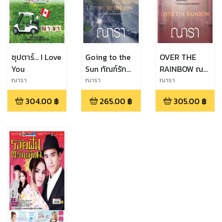
ซุปตาร์... I Love
Going to the
OVER THE
You
Sun ทัณฑ์รัก
RAINBOW ณ
พยาบาท
ปลายรุ้งฉันจะ
ณารา
ณารา
ณารา
รักเธอ
304.00
฿
265.00
฿
305.00
฿