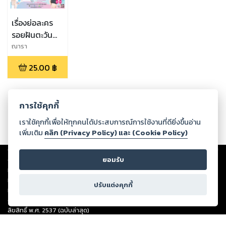
เรื่องย่อละคร
รอยฝันตะวัน
เดือด
ณารา
25.00
฿
การใช้คุกกี้
เราใช้คุกกี้เพื่อให้ทุกคนได้ประสบการณ์การใช้งานที่ดียิ่งขึ้นอ่าน
เพิ่มเติม
คลิก (Privacy Policy) และ (Cookie Policy)
Copyright ©
2026
Storylog Co., Ltd. - สตอรี่ล็อกขอสงวนสิทธิ์ไม่รับผิดชอบ
ต่อผลงานหรือเนื้อหาใดที่อัปโหลดผ่านเว็บไซต์และปรากฏว่าละเมิดสิทธิใน
ยอมรับ
ทรัพย์สินทางปัญญาของบุคคลอื่นหรือขัดต่อกฎหมายและศีลธรรม ดังนั้น ผู้อ่าน
ทุกท่านโปรดใช้วิจารณญาณในการกลั่นกรองด้วยตนเอง และหากท่านพบว่าส่วน
ปรับแต่งคุกกี้
หนึ่งส่วนใดขัดต่อกฎหมายและศีลธรรม กรุณาแจ้งมายังบริษัท เพื่อทีมงานจะได้
ดำเนินการในทันที ทั้งนี้ ทางสตอรี่ล็อกขอสงวนลิขสิทธิ์ตามพระราชบัญญัติ
ลิขสิทธิ์ พ.ศ. 2537 (ฉบับล่าสุด)