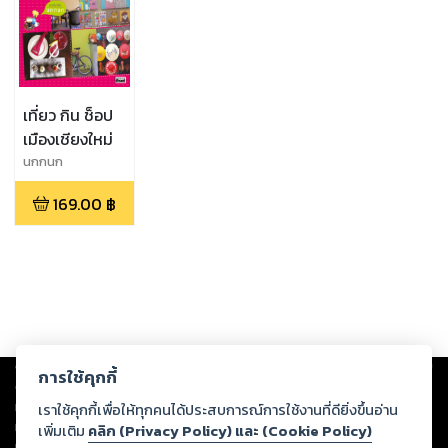
เที่ยว กิน ช็อป
เมืองเชียงใหม่
นกกนก
169.00
฿
Copyright ©
2026
Storylog Co., Ltd. - สตอรี่ล็อกขอสงวนสิทธิ์ไม่รับผิดชอบ
การใช้คุกกี้
ต่อผลงานหรือเนื้อหาใดที่อัปโหลดผ่านเว็บไซต์และปรากฏว่าละเมิดสิทธิใน
ทรัพย์สินทางปัญญาของบุคคลอื่นหรือขัดต่อกฎหมายและศีลธรรม ดังนั้น ผู้อ่าน
เราใช้คุกกี้เพื่อให้ทุกคนได้ประสบการณ์การใช้งานที่ดียิ่งขึ้นอ่าน
ทุกท่านโปรดใช้วิจารณญาณในการกลั่นกรองด้วยตนเอง และหากท่านพบว่าส่วน
เพิ่มเติม
คลิก (Privacy Policy) และ (Cookie Policy)
หนึ่งส่วนใดขัดต่อกฎหมายและศีลธรรม กรุณาแจ้งมายังบริษัท เพื่อทีมงานจะได้