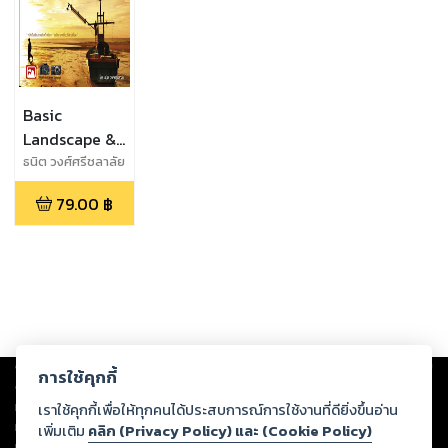
Basic
Landscape &
การถ่ายรูปท่อง
ธนิต วงศ์ศรีชลาลัย
เที่ยว
79.00
฿
Copyright ©
2026
Storylog Co., Ltd. - สตอรี่ล็อกขอสงวนสิทธิ์ไม่รับผิดชอบ
การใช้คุกกี้
ต่อผลงานหรือเนื้อหาใดที่อัปโหลดผ่านเว็บไซต์และปรากฏว่าละเมิดสิทธิใน
ทรัพย์สินทางปัญญาของบุคคลอื่นหรือขัดต่อกฎหมายและศีลธรรม ดังนั้น ผู้อ่าน
เราใช้คุกกี้เพื่อให้ทุกคนได้ประสบการณ์การใช้งานที่ดียิ่งขึ้นอ่าน
ทุกท่านโปรดใช้วิจารณญาณในการกลั่นกรองด้วยตนเอง และหากท่านพบว่าส่วน
เพิ่มเติม
คลิก (Privacy Policy) และ (Cookie Policy)
หนึ่งส่วนใดขัดต่อกฎหมายและศีลธรรม กรุณาแจ้งมายังบริษัท เพื่อทีมงานจะได้