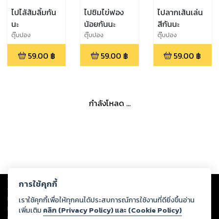
ไปไล้ส้มลิ้มกัน
ไปชิมไข่ฟอง
ไปลากเส้นเล่น
นะ
น้อยกันนะ
สีกันนะ
ตุ๊บปอง
ตุ๊บปอง
ตุ๊บปอง
59.00
฿
59.00
฿
59.00
฿
กำลังโหลด ...
Copyright ©
2026
Storylog Co., Ltd. - สตอรี่ล็อกขอสงวนสิทธิ์ไม่รับผิดชอบ
การใช้คุกกี้
ต่อผลงานหรือเนื้อหาใดที่อัปโหลดผ่านเว็บไซต์และปรากฏว่าละเมิดสิทธิใน
ทรัพย์สินทางปัญญาของบุคคลอื่นหรือขัดต่อกฎหมายและศีลธรรม ดังนั้น ผู้อ่าน
เราใช้คุกกี้เพื่อให้ทุกคนได้ประสบการณ์การใช้งานที่ดียิ่งขึ้นอ่าน
ทุกท่านโปรดใช้วิจารณญาณในการกลั่นกรองด้วยตนเอง และหากท่านพบว่าส่วน
เพิ่มเติม
คลิก (Privacy Policy) และ (Cookie Policy)
หนึ่งส่วนใดขัดต่อกฎหมายและศีลธรรม กรุณาแจ้งมายังบริษัท เพื่อทีมงานจะได้