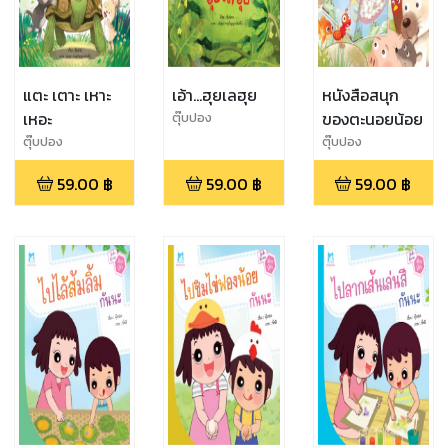
แตะ เตาะ เหาะ
เอ้า...ฮุยเลฮุย
หนังสือสนุก
เหอะ
ของตะนอยน้อย
ตุ๊บปอง
ตุ๊บปอง
ตุ๊บปอง
59.00
฿
59.00
฿
59.00
฿