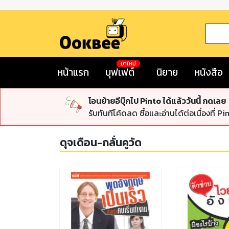
มาใหม่
หน้าแรก
บุฟเฟต์
นิยาย
หนังสือ
โอนย้ายอีบุ๊กไป Pinto ได้แล้ววันนี้ กดเลย
รับทันทีโค้ดลด ซื้อและอ่านได้ต่อเนื่องที่ Pi
ดุจเดือน-กลั่นคูวัด