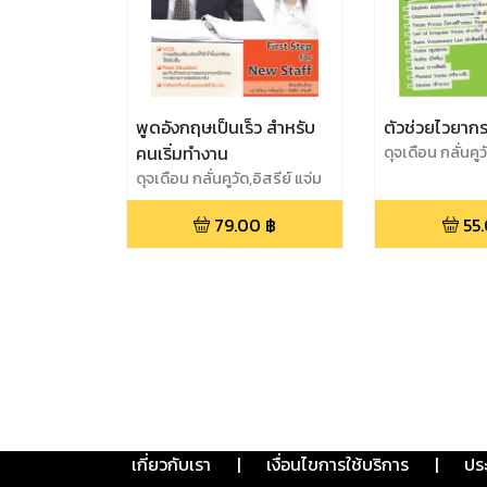
พูดอังกฤษเป็นเร็ว สำหรับ
ตัวช่วยไวยาก
คนเริ่มทำงาน
ดุจเดือน กลั่นคูว
ขำ,สุธิดา วิมุตต
ดุจเดือน กลั่นคูวัด,อิสรีย์ แจ่ม
ขำ
79.00
฿
55
เกี่ยวกับเรา
|
เงื่อนไขการใช้บริการ
|
ปร