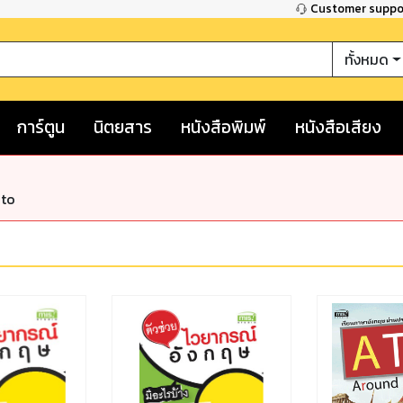
Customer supp
ทั้งหมด
การ์ตูน
นิตยสาร
หนังสือพิมพ์
หนังสือเสียง
nto