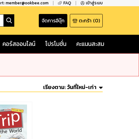
ort: member@ookbee.com
FAQ
เข้าสู่ระบบ
จัดการอีบุ๊ก
ตะกร้า
(
0
)
คอร์สออนไลน์
โปรโมชั่น
คะแนนสะสม
เรียงตาม:
วันที่ใหม่-เก่า