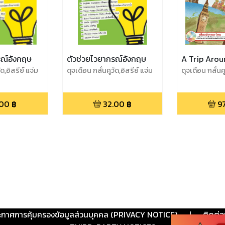
รณ์อังกฤษ
ตัวช่วยไวยากรณ์อังกฤษ
A Trip Arou
ัด,อิสรีย์ แจ่ม
ดุจเดือน กลั่นคูวัด,อิสรีย์ แจ่ม
ดุจเดือน กลั่นค
ิโกศล
ขำ,สุธิดา วิมุตติโกศล
.00
฿
32.00
฿
9
ะกาศการคุ้มครองข้อมูลส่วนบุคคล (PRIVACY NOTICE)
|
ติดต่อ