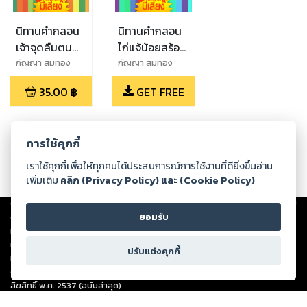
นิทานคำกลอน
นิทานคำกลอน
เจ้าจุดลืมตน
ไก่แจ้น้อยสร้อย
(หนังสือมีเสียง)
กับเพชร
กัญญา สมทอง
กัญญา สมทอง
(หนังสือมีเสียง)
35.00
฿
GET FREE
การใช้คุกกี้
เราใช้คุกกี้เพื่อให้ทุกคนได้ประสบการณ์การใช้งานที่ดียิ่งขึ้นอ่าน
เพิ่มเติม
คลิก (Privacy Policy) และ (Cookie Policy)
Copyright ©
2026
Storylog Co., Ltd. - สตอรี่ล็อกขอสงวนสิทธิ์ไม่รับผิดชอบ
ต่อผลงานหรือเนื้อหาใดที่อัปโหลดผ่านเว็บไซต์และปรากฏว่าละเมิดสิทธิใน
ยอมรับ
ทรัพย์สินทางปัญญาของบุคคลอื่นหรือขัดต่อกฎหมายและศีลธรรม ดังนั้น ผู้อ่าน
ทุกท่านโปรดใช้วิจารณญาณในการกลั่นกรองด้วยตนเอง และหากท่านพบว่าส่วน
ปรับแต่งคุกกี้
หนึ่งส่วนใดขัดต่อกฎหมายและศีลธรรม กรุณาแจ้งมายังบริษัท เพื่อทีมงานจะได้
ดำเนินการในทันที ทั้งนี้ ทางสตอรี่ล็อกขอสงวนลิขสิทธิ์ตามพระราชบัญญัติ
ลิขสิทธิ์ พ.ศ. 2537 (ฉบับล่าสุด)