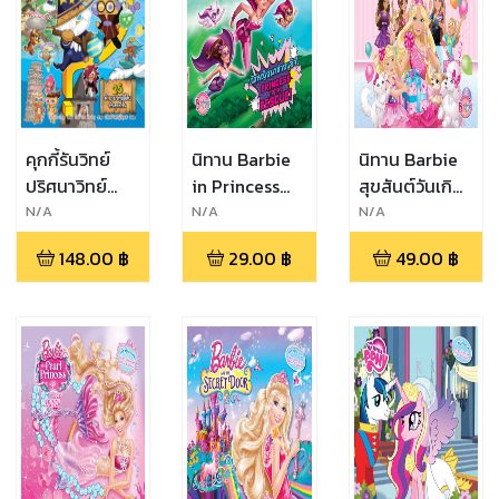
คุกกี้รันวิทย์
นิทาน Barbie
นิทาน Barbie
ปริศนาวิทย์
in Princess
สุขสันต์วันเกิด
พิศวง
POWER เจ้า
บาร์บี้! Happy
N/A
N/A
N/A
หญิงมาช่วย
Birthday,
148.00
฿
29.00
฿
49.00
฿
แล้ว!
Barbie!
PRINCESS TO
THE RESCUE!