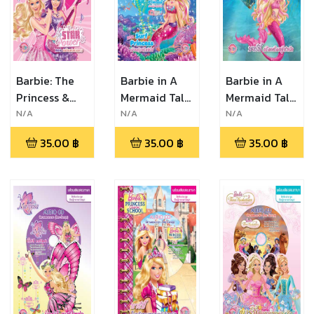
Barbie: The
Barbie in A
Barbie in A
Princess &
Mermaid Tale
Mermaid Tale
The Popstar
2: Surf
บาร์บี้ เงือกน้อย
N/A
N/A
N/A
STAR POWER
Princess บาร์บี้
ผู้น่ารัก + พร้อม
35.00
฿
35.00
฿
35.00
฿
พลังแห่ง
เงือกน้อยผู้น่า
ไฟล์เสียง
ดวงดาว +
รัก 2 ตอน เจ้า
พร้อมไฟล์เสียง
หญิงนักเซิร์ฟ
+พร้อมไฟล์
เสียง