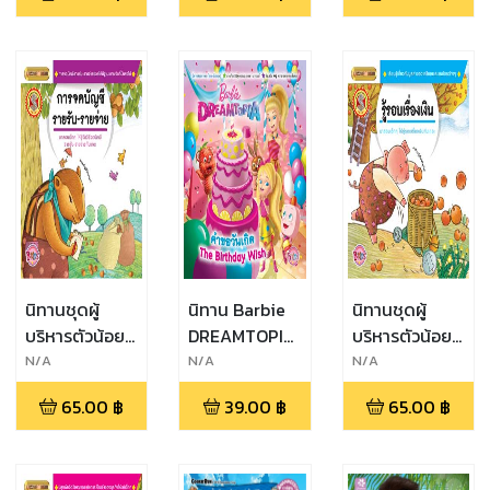
ลงทุน
นิทานชุดผู้
นิทาน Barbie
นิทานชุดผู้
บริหารตัวน้อย
DREAMTOPIA
บริหารตัวน้อย
เรื่อง การจด
คำขอวันเกิด
เรื่อง รู้รอบเรื่อง
N/A
N/A
N/A
บัญชี รายรับ-
The Birthday
เงิน
65.00
฿
39.00
฿
65.00
฿
รายจ่าย
Wish