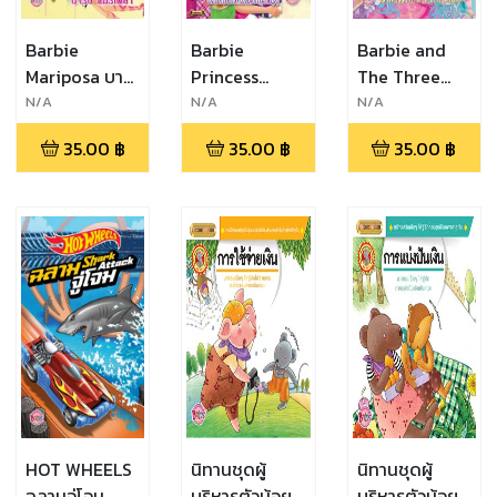
Barbie
Barbie
Barbie and
Mariposa บาร์
Princess
The Three
บี้ แมรีโพซ่า +
Charm School
Musketeers
N/A
N/A
N/A
พร้อมไฟล์เสียง
บาร์บี้ โรงเรียน
บาร์บี้กับ
35.00
฿
35.00
฿
35.00
฿
เวทมนตร์เจ้า
สามทหารเสือ +
หญิง + พร้อม
พร้อมไฟล์เสียง
ไฟล์เสียง
HOT WHEELS
นิทานชุดผู้
นิทานชุดผู้
ฉลามจู่โจม
บริหารตัวน้อย
บริหารตัวน้อย