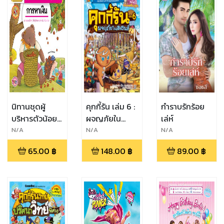
นิทานชุดผู้
คุกกี้รัน เล่ม 6 :
กำราบรักร้อย
บริหารตัวน้อย
ผจญภัยใน
เล่ห์
เรื่อง การหาเงิน
เอเธนส์
N/A
N/A
N/A
65.00
฿
148.00
฿
89.00
฿