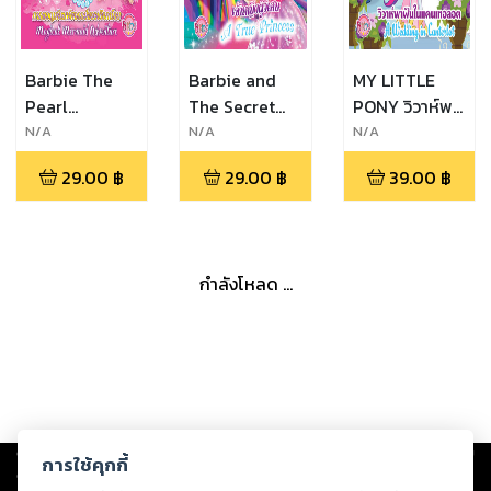
Barbie The
Barbie and
MY LITTLE
Pearl
The Secret
PONY วิวาห์พา
Princess บาร์บี้
Door เจ้าหญิง
ฝันในแคนเท
N/A
N/A
N/A
เจ้าหญิงเงือก
ผู้วิเศษ A True
อลอต A
29.00
฿
29.00
฿
39.00
฿
น้อยกับไข่มุก
Princess
Wedding in
วิเศษ ตอน การ
(นิทาน)
Canterlot
ผจญภัย
(นิทาน)
มหัศจรรย์ของ
กำลังโหลด ...
เงือกน้อย
(นิทาน)
Copyright ©
2026
Storylog Co., Ltd. - สตอรี่ล็อกขอสงวนสิทธิ์ไม่รับผิดชอบ
การใช้คุกกี้
ต่อผลงานหรือเนื้อหาใดที่อัปโหลดผ่านเว็บไซต์และปรากฏว่าละเมิดสิทธิใน