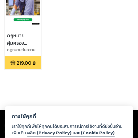
กฎหมาย
คุ้มครอง
แรงงาน
กฎหมายกับความ
คิด
219.00
฿
Copyright ©
2026
Storylog Co., Ltd. - สตอรี่ล็อกขอสงวนสิทธิ์ไม่รับผิดชอบ
การใช้คุกกี้
ต่อผลงานหรือเนื้อหาใดที่อัปโหลดผ่านเว็บไซต์และปรากฏว่าละเมิดสิทธิใน
ทรัพย์สินทางปัญญาของบุคคลอื่นหรือขัดต่อกฎหมายและศีลธรรม ดังนั้น ผู้อ่าน
เราใช้คุกกี้เพื่อให้ทุกคนได้ประสบการณ์การใช้งานที่ดียิ่งขึ้นอ่าน
ทุกท่านโปรดใช้วิจารณญาณในการกลั่นกรองด้วยตนเอง และหากท่านพบว่าส่วน
เพิ่มเติม
คลิก (Privacy Policy) และ (Cookie Policy)
หนึ่งส่วนใดขัดต่อกฎหมายและศีลธรรม กรุณาแจ้งมายังบริษัท เพื่อทีมงานจะได้