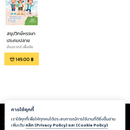
สรุปวิทย์หรรษา
ประถมปลาย
อัจฉราภร์ เพ็งชัย
เจริญ (พี่เอิร์จ
149.00
฿
มหิดลติวเตอร์)
Copyright ©
2026
Storylog Co., Ltd. - สตอรี่ล็อกขอสงวนสิทธิ์ไม่รับผิดชอบ
การใช้คุกกี้
ต่อผลงานหรือเนื้อหาใดที่อัปโหลดผ่านเว็บไซต์และปรากฏว่าละเมิดสิทธิใน
ทรัพย์สินทางปัญญาของบุคคลอื่นหรือขัดต่อกฎหมายและศีลธรรม ดังนั้น ผู้อ่าน
เราใช้คุกกี้เพื่อให้ทุกคนได้ประสบการณ์การใช้งานที่ดียิ่งขึ้นอ่าน
ทุกท่านโปรดใช้วิจารณญาณในการกลั่นกรองด้วยตนเอง และหากท่านพบว่าส่วน
เพิ่มเติม
คลิก (Privacy Policy) และ (Cookie Policy)
หนึ่งส่วนใดขัดต่อกฎหมายและศีลธรรม กรุณาแจ้งมายังบริษัท เพื่อทีมงานจะได้