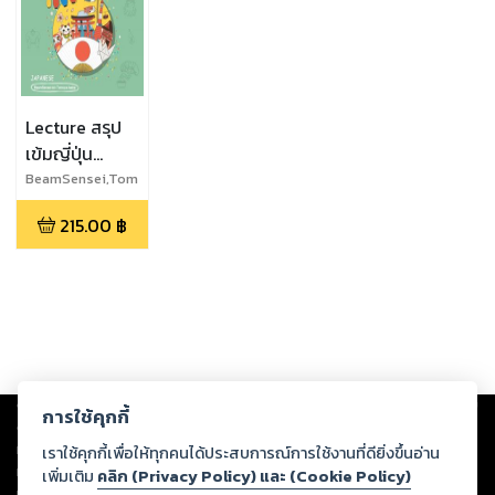
Lecture สรุป
เข้มญี่ปุ่น
ม.ปลาย
BeamSensei,Tom
oya lsaka
215.00
฿
Copyright ©
2026
Storylog Co., Ltd. - สตอรี่ล็อกขอสงวนสิทธิ์ไม่รับผิดชอบ
การใช้คุกกี้
ต่อผลงานหรือเนื้อหาใดที่อัปโหลดผ่านเว็บไซต์และปรากฏว่าละเมิดสิทธิใน
ทรัพย์สินทางปัญญาของบุคคลอื่นหรือขัดต่อกฎหมายและศีลธรรม ดังนั้น ผู้อ่าน
เราใช้คุกกี้เพื่อให้ทุกคนได้ประสบการณ์การใช้งานที่ดียิ่งขึ้นอ่าน
ทุกท่านโปรดใช้วิจารณญาณในการกลั่นกรองด้วยตนเอง และหากท่านพบว่าส่วน
เพิ่มเติม
คลิก (Privacy Policy) และ (Cookie Policy)
หนึ่งส่วนใดขัดต่อกฎหมายและศีลธรรม กรุณาแจ้งมายังบริษัท เพื่อทีมงานจะได้