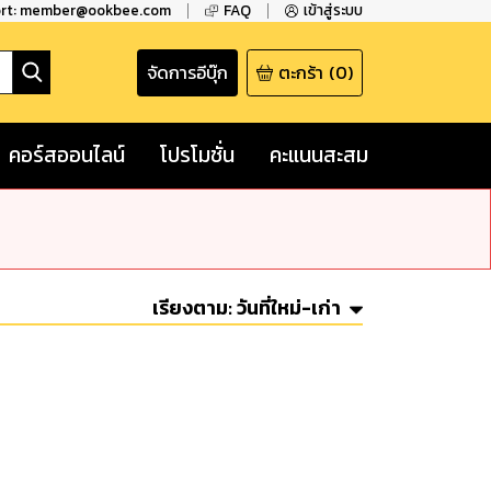
ort: member@ookbee.com
FAQ
เข้าสู่ระบบ
จัดการอีบุ๊ก
ตะกร้า
(
0
)
คอร์สออนไลน์
โปรโมชั่น
คะแนนสะสม
เรียงตาม:
วันที่ใหม่-เก่า