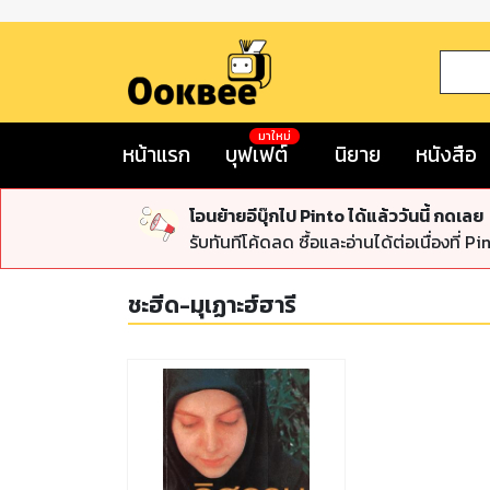
มาใหม่
หน้าแรก
บุฟเฟต์
นิยาย
หนังสือ
โอนย้ายอีบุ๊กไป Pinto ได้แล้ววันนี้ กดเลย
รับทันทีโค้ดลด ซื้อและอ่านได้ต่อเนื่องที่ Pi
ชะฮีด-มุเฏาะฮ์ฮารี