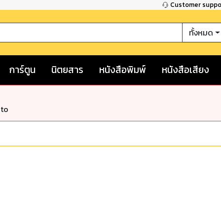
Customer supp
ทั้งหมด
การ์ตูน
นิตยสาร
หนังสือพิมพ์
หนังสือเสียง
nto