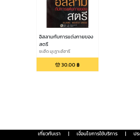
อิสลามกับการแต่งกายของ
สตรี
ชะฮีด มุเฏาะฮ์ฮารี
30.00
฿
เกี่ยวกับเรา
|
เงื่อนไขการใช้บริการ
|
ปร