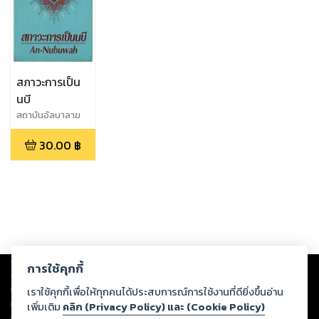
สภาวะการเป็น
นบี
สถาบันอัลบาลาฆ
30.00
฿
Copyright ©
2026
Storylog Co., Ltd. - สตอรี่ล็อกขอสงวนสิทธิ์ไม่รับผิดชอบ
การใช้คุกกี้
ต่อผลงานหรือเนื้อหาใดที่อัปโหลดผ่านเว็บไซต์และปรากฏว่าละเมิดสิทธิใน
ทรัพย์สินทางปัญญาของบุคคลอื่นหรือขัดต่อกฎหมายและศีลธรรม ดังนั้น ผู้อ่าน
เราใช้คุกกี้เพื่อให้ทุกคนได้ประสบการณ์การใช้งานที่ดียิ่งขึ้นอ่าน
ทุกท่านโปรดใช้วิจารณญาณในการกลั่นกรองด้วยตนเอง และหากท่านพบว่าส่วน
เพิ่มเติม
คลิก (Privacy Policy) และ (Cookie Policy)
หนึ่งส่วนใดขัดต่อกฎหมายและศีลธรรม กรุณาแจ้งมายังบริษัท เพื่อทีมงานจะได้