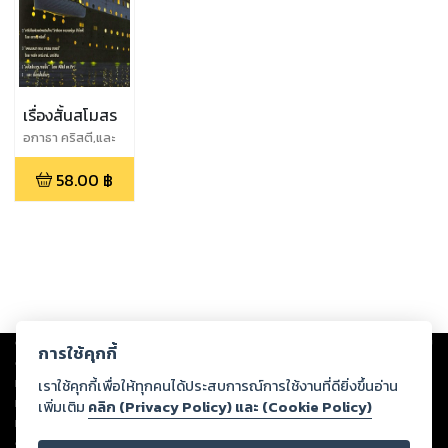
เรื่องสั้นสโมสร
อกาธา คริสตี,และ
คนอื่นๆ
58.00
฿
Copyright ©
2026
Storylog Co., Ltd. - สตอรี่ล็อกขอสงวนสิทธิ์ไม่รับผิดชอบ
การใช้คุกกี้
ต่อผลงานหรือเนื้อหาใดที่อัปโหลดผ่านเว็บไซต์และปรากฏว่าละเมิดสิทธิใน
ทรัพย์สินทางปัญญาของบุคคลอื่นหรือขัดต่อกฎหมายและศีลธรรม ดังนั้น ผู้อ่าน
เราใช้คุกกี้เพื่อให้ทุกคนได้ประสบการณ์การใช้งานที่ดียิ่งขึ้นอ่าน
ทุกท่านโปรดใช้วิจารณญาณในการกลั่นกรองด้วยตนเอง และหากท่านพบว่าส่วน
เพิ่มเติม
คลิก (Privacy Policy) และ (Cookie Policy)
หนึ่งส่วนใดขัดต่อกฎหมายและศีลธรรม กรุณาแจ้งมายังบริษัท เพื่อทีมงานจะได้
ดำเนินการในทันที ทั้งนี้ ทางสตอรี่ล็อกขอสงวนลิขสิทธิ์ตามพระราชบัญญัติ