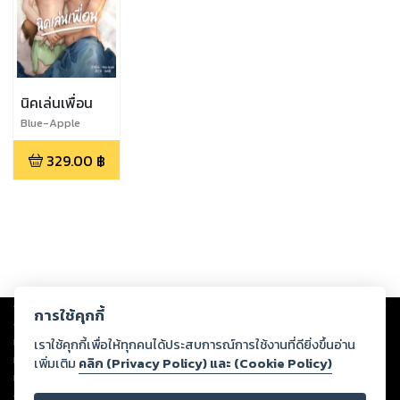
นิคเล่นเพื่อน
Blue-Apple
329.00
฿
Copyright ©
2026
Storylog Co., Ltd. - สตอรี่ล็อกขอสงวนสิทธิ์ไม่รับผิดชอบ
การใช้คุกกี้
ต่อผลงานหรือเนื้อหาใดที่อัปโหลดผ่านเว็บไซต์และปรากฏว่าละเมิดสิทธิใน
ทรัพย์สินทางปัญญาของบุคคลอื่นหรือขัดต่อกฎหมายและศีลธรรม ดังนั้น ผู้อ่าน
เราใช้คุกกี้เพื่อให้ทุกคนได้ประสบการณ์การใช้งานที่ดียิ่งขึ้นอ่าน
ทุกท่านโปรดใช้วิจารณญาณในการกลั่นกรองด้วยตนเอง และหากท่านพบว่าส่วน
เพิ่มเติม
คลิก (Privacy Policy) และ (Cookie Policy)
หนึ่งส่วนใดขัดต่อกฎหมายและศีลธรรม กรุณาแจ้งมายังบริษัท เพื่อทีมงานจะได้
ดำเนินการในทันที ทั้งนี้ ทางสตอรี่ล็อกขอสงวนลิขสิทธิ์ตามพระราชบัญญัติ