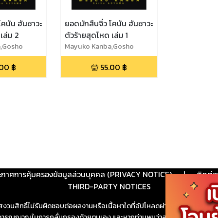
โคนัน ฮันซาวะ
ยอดนักสืบจิ๋ว โคนัน ฮันซาวะ
เล่ม 2
ตัวร้ายสุดโหด เล่ม 1
,Gosho
Mayuko Kanba,Gosho
Aoyama
.00
฿
55.00
฿
ะกาศการคุ้มครองข้อมูลส่วนบุคคล (PRIVACY NOTICE)
|
ติดต่อ
THIRD-PARTY NOTICES
สงวนสิทธิ์ไม่รับผิดชอบต่อผลงานหรือเนื้อหาใดที่อัปโหลดผ่านเว็บไซต์และปร
ช้วิจารณญาณในการกลั่นกรองด้วยตนเอง และหากท่านพบว่าส่วนหนึ่งส่วนใดขัดต