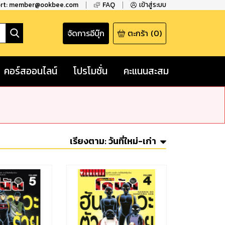
ort: member@ookbee.com
FAQ
เข้าสู่ระบบ
จัดการอีบุ๊ก
ตะกร้า
(
0
)
คอร์สออนไลน์
โปรโมชั่น
คะแนนสะสม
เรียงตาม:
วันที่ใหม่-เก่า