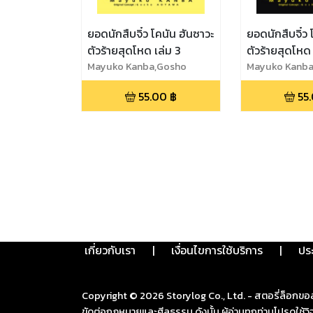
ยอดนักสืบจิ๋ว โคนัน ฮันซาวะ
ยอดนักสืบจิ๋ว 
ตัวร้ายสุดโหด เล่ม 3
ตัวร้ายสุดโหด 
Mayuko Kanba,Gosho
Mayuko Kanba
Aoyama
Aoyama
55.00
฿
55
เกี่ยวกับเรา
|
เงื่อนไขการใช้บริการ
|
ปร
Copyright ©
2026
Storylog Co., Ltd. - สตอรี่ล็อกขอ
ขัดต่อกฎหมายและศีลธรรม ดังนั้น ผู้อ่านทุกท่านโปรดใ