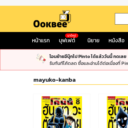
มาใหม่
หน้าแรก
บุฟเฟต์
นิยาย
หนังสือ
โอนย้ายอีบุ๊กไป Pinto ได้แล้ววันนี้ กดเลย
รับทันทีโค้ดลด ซื้อและอ่านได้ต่อเนื่องที่ Pi
mayuko-kanba