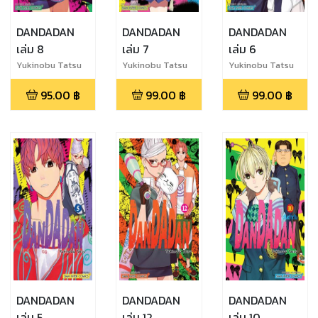
DANDADAN
DANDADAN
DANDADAN
เล่ม 8
เล่ม 7
เล่ม 6
Yukinobu Tatsu
Yukinobu Tatsu
Yukinobu Tatsu
95.00
฿
99.00
฿
99.00
฿
DANDADAN
DANDADAN
DANDADAN
เล่ม 5
เล่ม 12
เล่ม 10