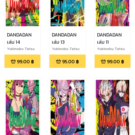
DANDADAN
DANDADAN
DANDADAN
เล่ม 14
เล่ม 13
เล่ม 11
Yukinobu Tatsu
Yukinobu Tatsu
Yukinobu Tatsu
99.00
฿
95.00
฿
99.00
฿