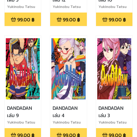
Yukinobu Tatsu
Yukinobu Tatsu
Yukinobu Tatsu
99.00
฿
99.00
฿
99.00
฿
DANDADAN
DANDADAN
DANDADAN
เล่ม 9
เล่ม 4
เล่ม 3
Yukinobu Tatsu
Yukinobu Tatsu
Yukinobu Tatsu
99.00
฿
99.00
฿
99.00
฿