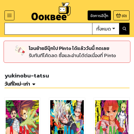
จัดการอีบุ๊ก
(
0
)
ทั้งหมด
โอนย้ายอีบุ๊กไป Pinto ได้แล้ววันนี้ กดเลย
รับทันทีโค้ดลด ซื้อและอ่านได้ต่อเนื่องที่ Pinto
yukinobu-tatsu
วันที่ใหม่-เก่า