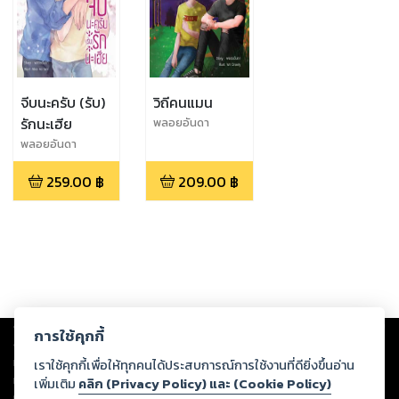
จีบนะครับ (รับ)
วิถีคนแมน
รักนะเฮีย
พลอยอันดา
พลอยอันดา
259.00
฿
209.00
฿
Copyright ©
2026
Storylog Co., Ltd. - สตอรี่ล็อกขอสงวนสิทธิ์ไม่รับผิดชอบ
การใช้คุกกี้
ต่อผลงานหรือเนื้อหาใดที่อัปโหลดผ่านเว็บไซต์และปรากฏว่าละเมิดสิทธิใน
ทรัพย์สินทางปัญญาของบุคคลอื่นหรือขัดต่อกฎหมายและศีลธรรม ดังนั้น ผู้อ่าน
เราใช้คุกกี้เพื่อให้ทุกคนได้ประสบการณ์การใช้งานที่ดียิ่งขึ้นอ่าน
ทุกท่านโปรดใช้วิจารณญาณในการกลั่นกรองด้วยตนเอง และหากท่านพบว่าส่วน
เพิ่มเติม
คลิก (Privacy Policy) และ (Cookie Policy)
หนึ่งส่วนใดขัดต่อกฎหมายและศีลธรรม กรุณาแจ้งมายังบริษัท เพื่อทีมงานจะได้